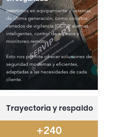
Invertimos en equipamiento y sistemas
de última generación, como circuitos
cerrados de vigilancia (CCTV), alarmas
inteligentes, control de accesos y
monitoreo remoto.
Esto nos permite ofrecer soluciones de
seguridad modernas y eficientes,
adaptadas a las necesidades de cada
cliente.
Trayectoria y respaldo
+240