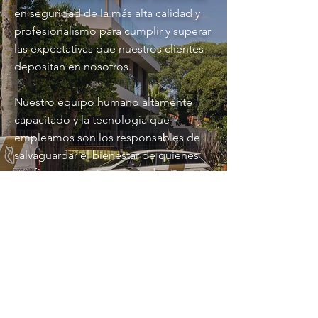
en seguridad de la más alta calidad y
profesionalismo para cumplir y superar
las expectativas que nuestros clientes
depositan en nosotros.
Nuestro equipo humano altamente
capacitado y la tecnología que
empleamos son los responsables de
salvaguardar el bienestar de quienes
confían en nosotros, creando
ambientes seguros para vivir y trabajar.
Nos comprometemos a crear
soluciones de seguridad que ofrecen
más que la suma de sus partes
individuales.