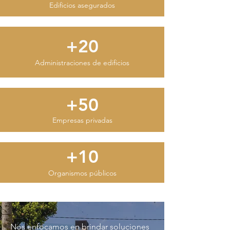
Edificios asegurados
+20
Administraciones de edificios
+50
Empresas privadas
+10
Organismos públicos
Nos enfocamos en brindar soluciones